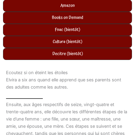
Amazon
Books on Demand
Fnac (bientôt)
Cultura (bientôt)
Decitre (bientôt)
Ecoutez si on éteint les étoiles
Elvira a six ans quand elle apprend que ses parents sont
des adultes comme les autres.
Ensuite, aux âges respectifs de seize, vingt-quatre et
trente-quatre ans, elle découvre les différentes étapes de la
vie d’une femme : une fille, une sœur, une maîtresse, une
amie, une épouse, une mère. Ces étapes se suivent et se
chevauchent, tandis que les personnes qui lui sont chères